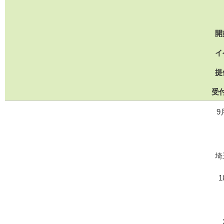
開
イ
提
受
9
埼
1