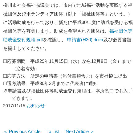
柳川市社会福祉協議会では、市内で地域福祉活動を実践する福
祉団体及びボランティア団体（以下「福祉団体等」という。）
に活動助成を行っており、新たに平成30
年度に助成を受ける福
祉団体等を募集します。助成を希望される団体は、
福祉団体等
助成金交付規程.pdf
を確認し、
申請書(H30).docx
及び必要書類
を提出してください。
❏応募期間 平成
29年11
月
15
日（水）から
12
月8
日（金）まで
（必着有効）
❏応募方法 所定の申請書（添付書類含む）を市社協に提出
❏選考結果 平成30
年
3
月までに代表者に通知
※
申請書及び福祉団体等助成金交付規程は、本所窓口でも入手
できます。
お知らせ
2017/11/15
＜ Previous Article
To List
Next Article ＞